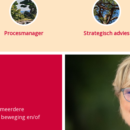
Procesmanager
Strategisch advies
n
j meerdere
r beweging en/of