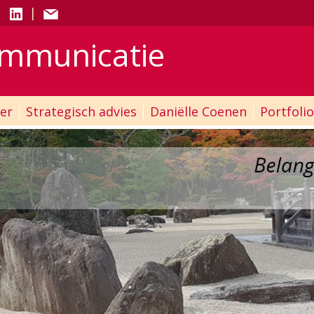
|
|
mmunicatie
er
Strategisch advies
Daniëlle Coenen
Portfolio