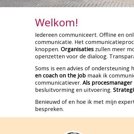
Welkom!
Iedereen communiceert. Offline en onli
communicatie. Het communicatieproces
knoppen.
Organisaties
zullen meer moe
openzetten voor de dialoog. Transparan
Soms is een advies of ondersteuning h
en coach on the job
maak ik communic
communicatiever.
Als procesmanager 
besluitvorming en uitvoering.
Strateg
Benieuwd of en hoe ik met mijn expert
bespreken.