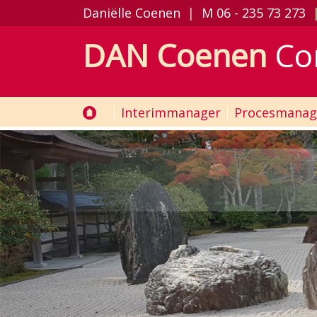
Daniëlle Coenen
|
M
06 - 235 73 273
DAN Coenen
Co
Interimmanager
Procesmanag